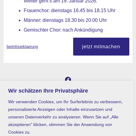
Weiter geht’s am 19. Januar 2026.
Frauenchor: dienstags 16.45 bis 18.15 Uhr
Männer: dienstags 18.30 bis 20.00 Uhr
Gemischter Chor: nach Ankündigung
jetzt mitmachen
beitrittserklaerung
Facebook
Wir schätzen Ihre Privatsphäre
in
impressum
neuem
Wir verwenden Cookies, um Ihr Surferlebnis zu verbessern,
datenschutz
Tab
personalisierte Anzeigen oder Inhalte einzusetzen und
unseren Datenverkehr zu analysieren. Wenn Sie auf „Alle
öffnen
vereinssatzung
akzeptieren" klicken, stimmen Sie der Anwendung von
admin
Cookies zu.