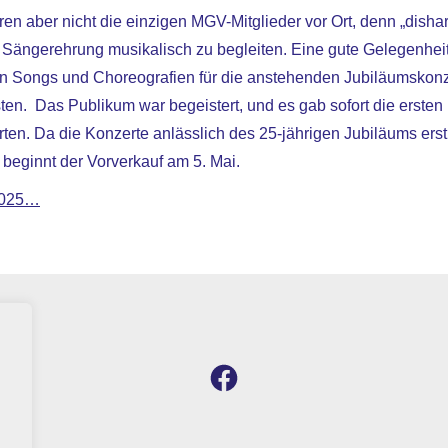
ren aber nicht die einzigen MGV-Mitglieder vor Ort, denn „dish
 Sängerehrung musikalisch zu begleiten. Eine gute Gelegenheit
en Songs und Choreografien für die anstehenden Jubiläumskonz
ten. Das Publikum war begeistert, und es gab sofort die erste
ten. Da die Konzerte anlässlich des 25-jährigen Jubiläums erst
, beginnt der Vorverkauf am 5. Mai.
2025…
Facebook
in
neuem