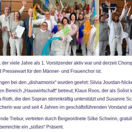
 der viele Jahre als 1. Vorsitzender aktiv war und derzeit Chors
 Pressewart für den Männer- und Frauenchor ist.
ngen bei den „disharmonix“ wurden geehrt: Silvia Jourdan-Nickel
en Bereich „Hauswirtschaft“ betreut; Klaus Roos, der als Solist
ra Roth, die den Sopran stimmkräftig unterstützt und Susanne Sch
herin war und seit 4 Jahren im geschäftsführenden Vorstand akti
de Trebur, vertreten durch Beigeordnete Silke Schwinn, gratul
berreichte ein „süßes“ Präsent.