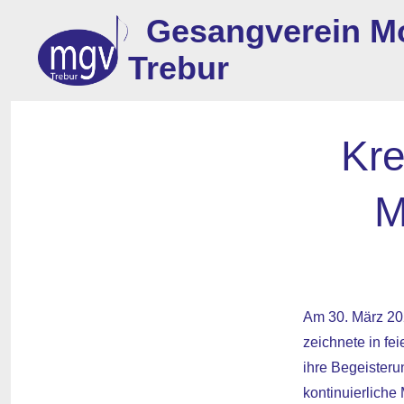
Zum
Gesangverein M
Inhalt
Trebur
springen
Kre
M
Am 30. März 202
zeichnete in f
ihre Begeisteru
kontinuierliche