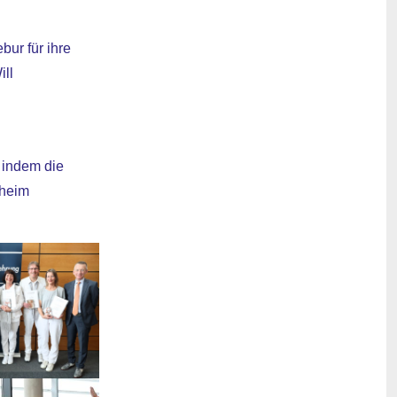
ur für ihre
ill
 indem die
rheim