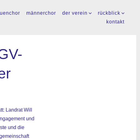
auenchor
männerchor
der verein
rückblick
kontakt
MGV-
er
: Landrat Will
 Engagement und
ste und die
rgemeinschaft