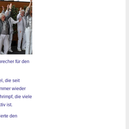
precher für den
, die seit
 immer wieder
rimpf, die viele
v ist.
ierte den