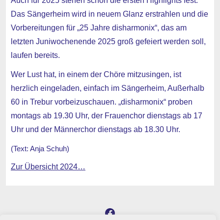
Auch für 2025 stehen schon die ersten Highlights fest.
Das Sängerheim wird in neuem Glanz erstrahlen und die
Vorbereitungen für „25 Jahre disharmonix“, das am
letzten Juniwochenende 2025 groß gefeiert werden soll,
laufen bereits.
Wer Lust hat, in einem der Chöre mitzusingen, ist
herzlich eingeladen, einfach im Sängerheim, Außerhalb
60 in Trebur vorbeizuschauen. „disharmonix“ proben
montags ab 19.30 Uhr, der Frauenchor dienstags ab 17
Uhr und der Männerchor dienstags ab 18.30 Uhr.
(Text: Anja Schuh)
Zur Übersicht 2024…
Facebook