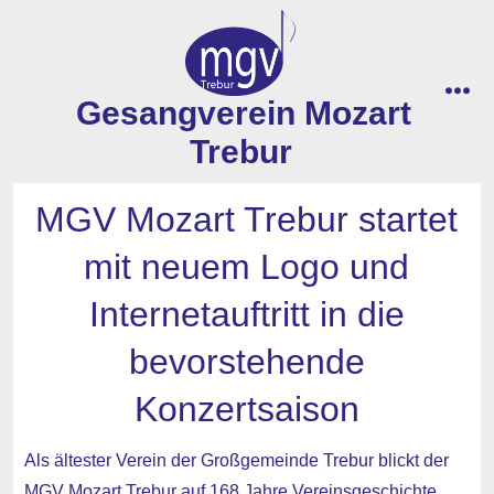
Zum
Inhalt
springen
Gesangverein Mozart
men
Trebur
MGV Mozart Trebur startet
mit neuem Logo und
Internetauftritt in die
bevorstehende
Konzertsaison
Als ältester Verein der Großgemeinde Trebur blickt der
MGV Mozart Trebur auf 168 Jahre Vereinsgeschichte